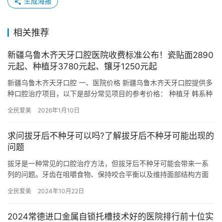
生成海报
相关推荐
新疆乌鲁木齐天牙口腔医院收费标准公布！瓷贴面2890
元起、种植牙3780元起、镶牙1250元起
新疆乌鲁木齐天牙口腔 一、医院价格 新疆乌鲁木齐天牙口腔提供多
种口腔治疗项目，以下是部分常见项目的参考价格： 种植牙 韩系种
植牙套餐：限时特价3588元 登腾种植牙：4980元起/…
全民爱美
2026年1月10日
求问拔牙后不种牙可以吗?了解拔牙后不种牙可能出现的
问题
拔牙是一种常见的口腔治疗方法，但拔牙后不种牙可能会带来一系
列的问题。牙齿在咀嚼食物、保持咬合平衡以及维持面部结构方面
都起着重要作用。因此，拔牙后不及时种牙可能会导致牙齿缺失引
全民爱美
2024年10月22日
发的一…
2024常德进口金属自锁托槽技术好的医院排行前十位实