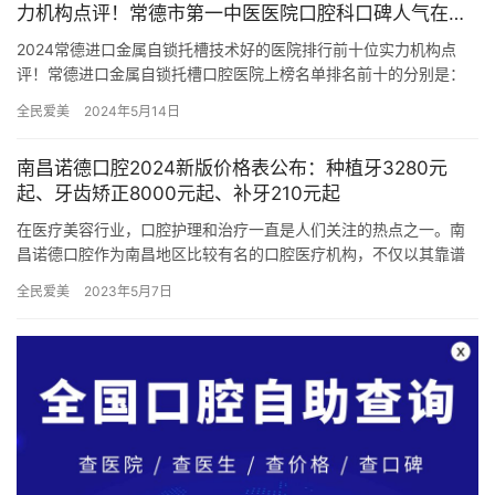
力机构点评！常德市第一中医医院口腔科口碑人气在线
比拼
2024常德进口金属自锁托槽技术好的医院排行前十位实力机构点
评！常德进口金属自锁托槽口腔医院上榜名单排名前十的分别是：
1，常德市第一中医医院口腔科2，常德市妇幼保健院口腔科3，常
全民爱美
2024年5月14日
德…
南昌诺德口腔2024新版价格表公布：种植牙3280元
起、牙齿矫正8000元起、补牙210元起
在医疗美容行业，口腔护理和治疗一直是人们关注的热点之一。南
昌诺德口腔作为南昌地区比较有名的口腔医疗机构，不仅以其靠谱
的医疗团队和新型的设备而出名，还因其透明的价格体系受到患者
全民爱美
2023年5月7日
的青睐…