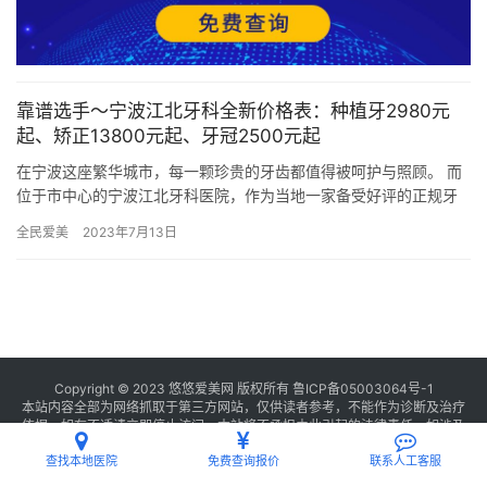
靠谱选手～宁波江北牙科全新价格表：种植牙2980元
起、矫正13800元起、牙冠2500元起
在宁波这座繁华城市，每一颗珍贵的牙齿都值得被呵护与照顾。 而
位于市中心的宁波江北牙科医院，作为当地一家备受好评的正规牙
科机构，旨在为患者提供高品质的牙齿护理服务。 无论是种植牙、
全民爱美
2023年7月13日
矫…
Copyright © 2023 悠悠爱美网 版权所有
鲁ICP备05003064号-1
本站内容全部为网络抓取于第三方网站，仅供读者参考，不能作为诊断及治疗
依据，如有不适请立即停止访问，本站将不承担由此引起的法律责任。如涉及
版权请
联系我们
删除。
查找本地医院
免费查询报价
联系人工客服