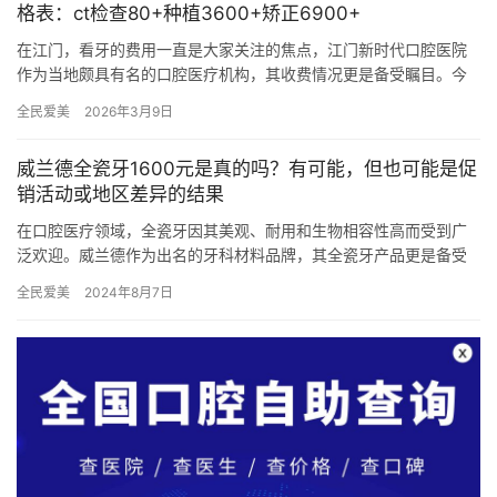
格表：ct检查80+种植3600+矫正6900+
在江门，看牙的费用一直是大家关注的焦点，江门新时代口腔医院
作为当地颇具有名的口腔医疗机构，其收费情况更是备受瞩目。今
天，咱们就来详细聊聊这家医院各类牙齿治疗的价格。 江门新时代
全民爱美
2026年3月9日
口腔…
威兰德全瓷牙1600元是真的吗？有可能，但也可能是促
销活动或地区差异的结果
在口腔医疗领域，全瓷牙因其美观、耐用和生物相容性高而受到广
泛欢迎。威兰德作为出名的牙科材料品牌，其全瓷牙产品更是备受
推崇。然而，市场上关于威兰德全瓷牙价格的讨论层出不穷，其中
全民爱美
2024年8月7日
不乏1…