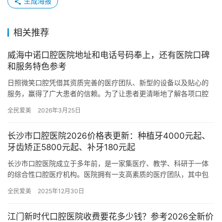
生成海报
相关推荐
威海中诺口腔医院地址和电话号码奉上，还有医院口碑
和服务特色参考
日照微笑口腔凭借其资质完善的医疗团队、新型的设备以及贴心的
服务，赢得了广大患者的信赖。为了让患者更清晰地了解各项口腔
治疗费用，现将日照微笑口腔2026年的详细价目表汇总如下。 威
全民爱美
2026年3月25日
海…
长沙市口腔医院2026价格表更新：种植牙4000元起、
牙齿矫正5800元起、补牙180元起
长沙市口腔医院成立于多年前，是一家集医疗、教学、科研于一体
的综合性口腔医疗机构。医院拥有一支高素质的医疗团队，其中包
括多名老牌的口腔医生和技术人员，致力于为患者提供靠谱、优质
全民爱美
2025年12月30日
的口腔…
江门新时代口腔医院收费要花多少钱？参考2026全新价