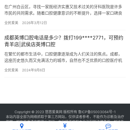
在广州白云区，寻找一家既经济实惠又技术过关的牙科医院是许多
市民的共同需求。随着口腔健康意识的不断提升，选择一家口碑良
好的牙科医院显得尤为重要。在众多牙科医院中，德伦口腔、曙光
全民爱美
2026年3月12日
美云口…
成都英博口腔电话是多少？拨打199****2771，可预约
青羊店|武侯店英博口腔
在繁忙的都市生活中，口腔健康逐渐成为人们关注的焦点。成都，
这座历史悠久而又充满活力的城市，自然也不乏优质的口腔医疗机
构。其中，成都英博口腔凭借其资质完善的医疗团队、靠前的诊疗
全民爱美
2024年9月6日
设备以…
Copyright © 2023 悠悠爱美网 版权所有
鲁ICP备05003064号-1
本站内容全部为网络抓取于第三方网站，仅供读者参考，不能作为诊断及治疗
依据，如有不适请立即停止访问，本站将不承担由此引起的法律责任。如涉及
版权请
联系我们
删除。