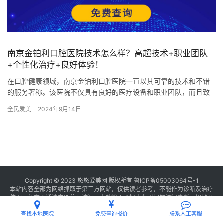
南京金铂利口腔医院技术怎么样？高超技术+职业团队
+个性化治疗+良好体验！
在口腔健康领域，南京金铂利口腔医院一直以其可靠的技术和不错
的服务著称。该医院不仅具有良好的医疗设备和职业团队，而且致
力于带领行业的创新与发展。接下来，让我们深入探讨一下南京金
全民爱美
2024年9月14日
铂利口…
Copyright © 2023 悠悠爱美网 版权所有
鲁ICP备05003064号-1
本站内容全部为网络抓取于第三方网站，仅供读者参考，不能作为诊断及治疗
依据，如有不适请立即停止访问，本站将不承担由此引起的法律责任。如涉及
版权请
联系我们
删除。
查找本地医院
免费查询报价
联系人工客服