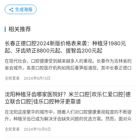
生成海报
相关推荐
长春正德口腔2024新版价格表来袭：种植牙1980元
起、牙齿矫正8800元起、拔智齿200元起
在现代社会，口腔健康受到越来越多人的重视。长春作为吉林省的
省会城市，各类口腔医疗机构如雨后春笋般涌现，其中长春正德口
腔凭借其靠谱的医疗团队和齐全的医疗设备，成为了市民们广泛选
全民爱美
2024年6月15日
择的口…
沈阳种植牙齿哪家医院好？米兰口腔|欢乐仁爱口腔|德
立联合口腔|佳乐口腔种牙更靠谱
在沈阳这座繁华的城市中，随着人们对口腔健康重视程度的不断提
升，种植牙齿已成为解决牙齿缺失问题的优选方案。然而，面对众
多的口腔医院，如何选择一家技术扎实、服务优质的医院成为了许
全民爱美
2024年10月5日
多患者…