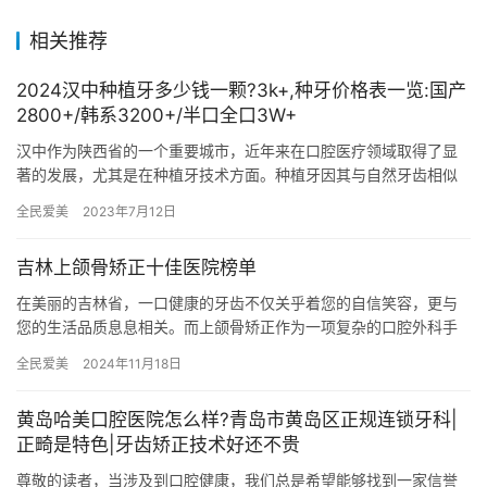
相关推荐
2024汉中种植牙多少钱一颗?3k+,种牙价格表一览:国产
2800+/韩系3200+/半口全口3W+
汉中作为陕西省的一个重要城市，近年来在口腔医疗领域取得了显
著的发展，尤其是在种植牙技术方面。种植牙因其与自然牙齿相似
的外观和功能，成为了许多缺牙患者的优选治疗方案。然而，种植
全民爱美
2023年7月12日
牙的价…
吉林上颌骨矫正十佳医院榜单
在美丽的吉林省，一口健康的牙齿不仅关乎着您的自信笑容，更与
您的生活品质息息相关。而上颌骨矫正作为一项复杂的口腔外科手
术，自然需要选择专业可靠的医院。为了帮助广大患者做出明智的
全民爱美
2024年11月18日
决定，…
黄岛哈美口腔医院怎么样?青岛市黄岛区正规连锁牙科|
正畸是特色|牙齿矫正技术好还不贵
尊敬的读者，当涉及到口腔健康，我们总是希望能够找到一家信誉