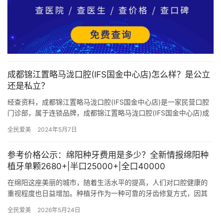
成都锦江置略马泷口腔(IFS国金中心店)怎么样？是公立
还是私立？
经查资料，成都锦江置略马泷口腔(IFS国金中心店)是一家民营口腔
门诊部，属于连锁品牌，成都锦江置略马泷口腔(IFS国金中心店)成
立于2016年，医院占地面积800平方米，是经过成都…
全民爱美
2024年5月7日
参考价格公示：绵阳种牙费用是多少？全新情报绵阳种
植牙单颗2680+|半口25000+|全口40000
在绵阳这座美丽的城市，随着生活水平的提高，人们对口腔健康的
重视程度也日益增加。种植牙作为一种可靠的牙齿修复方式，因其
舒适度高、使用寿命长等优点，受到了越来越多人的青睐。然而，
全民爱美
2026年5月24日
种植牙…