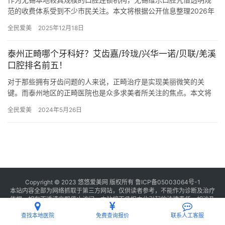
范的收费体系受到不少市民关注。本文将根据公开信息整理2026年
更新版价目表，涵盖种植牙、矫正、补牙等常见项目的收费标准。
全民爱美
2025年12月18日
…
泰州正畸哪个牙科好？艾齿嘉/玲珑/兴华一诺/贝联/羌溪
口腔排名前五！
对于那些拥有牙齿问题的人来说，正畸治疗是实现美丽微笑的关
键。而泰州地区的正畸医院也是众多求美者所关注的焦点。本文将
针对泰州地区的五家口腔正畸医院进行全方面评测，为您提供选择
全民爱美
2024年5月26日
参考。 …
Copyright © 2023 悠悠爱美网 版权所有
鲁ICP备05003064号-1
本站内容全部为网络抓取于第三方网站，仅供读者参考，不能作为诊断及治疗
依据，如有不适请立即停止访问，本站将不承担由此引起的法律责任。如涉及
版权请
联系我们
删除。
查找本地医院
免费查询报价
联系人工客服