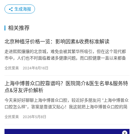
生成海报
相关推荐
北京种植牙价格一览：影响因素&收费标准解读
走进熙熙攘攘的北京城，难免会被其繁华所吸引，但在这个现代都
市中，人们也不时面临着诸多健康问题。而口腔健康一直以来都备
受关注，特别是牙齿问题。对于牙齿缺失而言，种植牙成为了一项
全民爱美
2024年8月16日
备受青…
上海中博普众口腔靠谱吗？医院简介&医生名单&服务特
点&牙友评价解析​
今天来好好聊聊上海中博普众口腔，较近好多朋友问 “上海中博普众
口腔怎么样”，答案是靠谱又贴心！我这就把上海中博普众口腔的简
介、医生名单、服务特点和牙友评价全分享，看完就诊不迷糊。 …
全民爱美
2026年5月8日