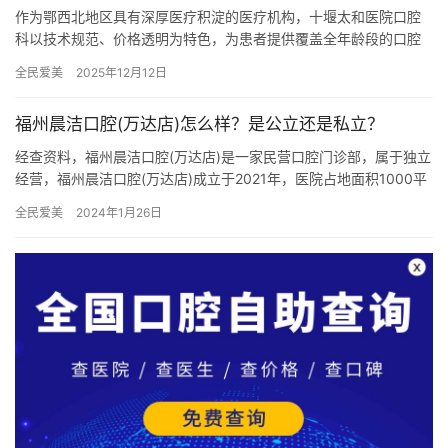
作为鄂西北地区具有深厚医疗积淀的医疗机构，十堰太和医院口腔
科以技术规范、价格透明为特色，为患者提供覆盖全年龄段的口腔
诊疗服务。本文基于2026年收费标准，从种植牙、牙齿矫正、牙齿
全民爱美
2025年12月12日
修…
福州晨洁口腔(万达店)怎么样？是公立还是私立？
经查资料，福州晨洁口腔(万达店)是一家民营口腔门诊部，属于独立
经营，福州晨洁口腔(万达店)成立于2021年，医院占地面积1000平
方米，是经过福州市当地监管部门批准后成立的一家集口…
全民爱美
2024年1月26日