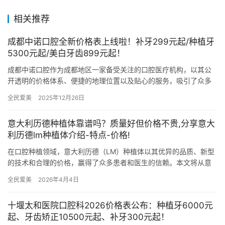
相关推荐
成都中诺口腔全新价格表上线啦！补牙299元起/种植牙
5300元起/美白牙齿899元起！
成都中诺口腔作为成都地区一家备受关注的口腔医疗机构，以其公
开透明的价格体系、便捷的地理位置以及贴心的服务，吸引了众多
患者前来就诊。本文将详细介绍成都中诺口腔的项目价格、具体地
全民爱美
2025年12月26日
址以及…
意大利历德种植体靠谱吗？质量好但价格不贵,分享意大
利历德lm种植体介绍-特点-价格!
在口腔种植领域，意大利历德（LM）种植体以其优异的品质、新型
的技术和合理的价格，赢得了众多患者和医生的信赖。本文将从意
大利历德（LM）种植体的介绍、特点以及价格三个方面进行详细的
全民爱美
2026年4月4日
分…
十堰太和医院口腔科2026价格表公布：种植牙6000元
起、牙齿矫正10500元起、补牙300元起！