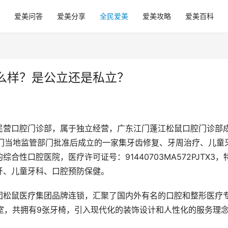
爱美问答
爱美分享
全民爱美
爱美攻略
爱美百科
么样？是公立还是私立？
民营口腔门诊部，属于独立经营，广东江门蓬江松鼠口腔门诊部
过江门当地监管部门批准后成立的一家集牙齿修复、牙周治疗、儿童
性口腔医院，医疗许可证号：91440703MA572PJTX3，
牙、儿童牙科、口腔预防保健。
团松鼠医疗集团品牌连锁，汇聚了国内外有名的口腔和整形医疗
诊室，共拥有9张牙椅，引入现代化的装饰设计和人性化的服务理