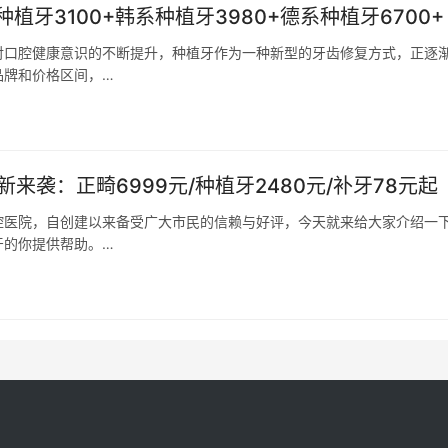
牙3100+韩系种植牙3980+德系种植牙6700+
对口腔健康意识的不断提升，种植牙作为一种新型的牙齿修复方式，正逐
品牌和价格区间，…
来袭：正畸6999元/种植牙2480元/补牙78元起
腔医院，自创建以来备受广大市民的信赖与好评，今天就来给大家介绍一
牙的你提供帮助。…