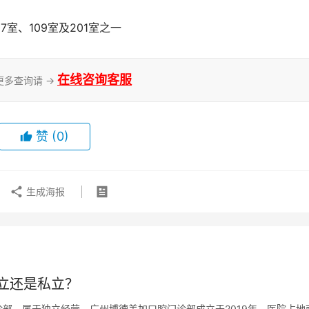
室、109室及201室之一
在线咨询客服
更多查询请 →
赞
(0)
生成海报
立还是私立？
部，属于独立经营，广州博德美加口腔门诊部成立于2019年，医院占地