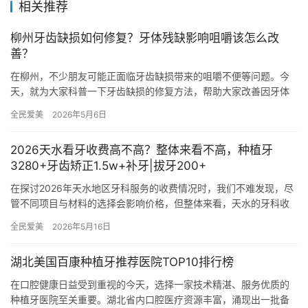
相关推荐
柳州牙齿缺损如何修复？牙体残缺影响咀嚼该怎么改
善？
在柳州，不少朋友可能正面临牙齿缺损带来的咀嚼不便等问题。今
天，就为大家科普一下牙齿缺损的修复方法，帮助大家改善因牙体
残缺导致的咀嚼难题。 牙齿缺损原因多样，外伤、龋齿、磨损等都
全民爱美
2026年5月6日
可能…
2026天水看牙收费高不高？整体来看不高，种植牙
3280+牙齿矫正1.5w+补牙|拔牙200+
在探讨2026年天水地区牙科服务的收费情况时，我们不难发现，尽
管不同项目与材料的选择会影响价格，但整体来看，天水的牙科收
费并不显得高昂，反而提供了多样化的选择以满足不同患者的需
全民爱美
2026年5月16日
求。…
湖北美国百康种植牙推荐医院TOP10排行榜
在口腔健康日益受到重视的今天，选择一家技术精湛、服务优质的
种植牙医院至关重要。湖北省内口腔医疗资源丰富，涌现出一批备