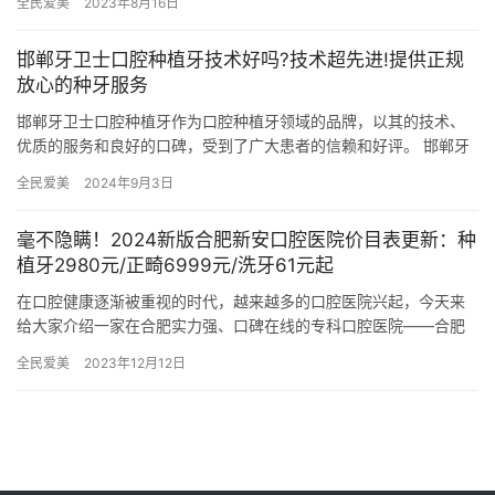
全民爱美
2023年8月16日
西安…
邯郸牙卫士口腔种植牙技术好吗?技术超先进!提供正规
放心的种牙服务
邯郸牙卫士口腔种植牙作为口腔种植牙领域的品牌，以其的技术、
优质的服务和良好的口碑，受到了广大患者的信赖和好评。 邯郸牙
卫士口腔种植牙在种植牙技术方面具有显著的优势，为患者提供正
全民爱美
2024年9月3日
规放…
毫不隐瞒！2024新版合肥新安口腔医院价目表更新：种
植牙2980元/正畸6999元/洗牙61元起
在口腔健康逐渐被重视的时代，越来越多的口腔医院兴起，今天来
给大家介绍一家在合肥实力强、口碑在线的专科口腔医院——合肥
新安口腔医院，成立至今在当地积攒了不少的人气，我们一起来深
全民爱美
2023年12月12日
入了解…