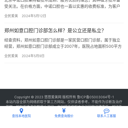
受关注。在价格方面，中诺口腔也一直以实惠的收费标准，为客户
提供更多选择。无论您是想种植牙齿，还是对价格感兴趣，来中诺
全民爱美
2024年5月12日
口腔，…
郑州如意口腔门诊部怎么样？是公立还是私立？
经查资料，郑州如意口腔门诊部是一家民营口腔门诊部，属于独立
经营，郑州如意口腔门诊部成立于2007年，医院占地面积500平方
米，是经过郑州市当地监管部门批准后成立的一家集活动义齿、种…
全民爱美
2024年5月9日
Copyright © 2023 悠悠爱美网 版权所有
鲁ICP备05003064号-1
本站内容全部为网络抓取于第三方网站，仅供读者参考，不能作为诊断及治疗
依据，如有不适请立即停止访问，本站将不承担由此引起的法律责任。如涉及
版权请
联系我们
删除。
查找本地医院
免费查询报价
联系人工客服