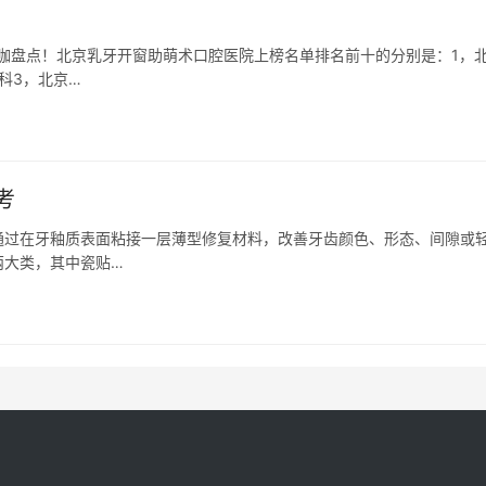
大咖盘点！北京乳牙开窗助萌术口腔医院上榜名单排名前十的分别是：1，
科3，北京…
考
通过在牙釉质表面粘接一层薄型修复材料，改善牙齿颜色、形态、间隙或
两大类，其中瓷贴…