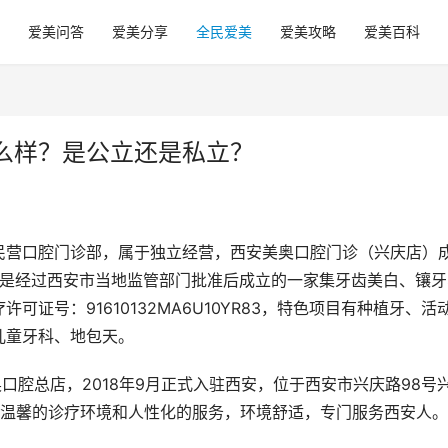
爱美问答
爱美分享
全民爱美
爱美攻略
爱美百科
么样？是公立还是私立？
民营口腔门诊部，属于独立经营，西安美奥口腔门诊（兴庆店）
米，是经过西安市当地监管部门批准后成立的一家集牙齿美白、镶
证号：91610132MA6U10YR83，特色项目有种植牙、活
儿童牙科、地包天。
口腔总店，2018年9月正式入驻西安，位于西安市兴庆路98号
、温馨的诊疗环境和人性化的服务，环境舒适，专门服务西安人。