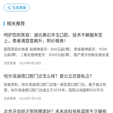
生成海报
相关推荐
呵护您的笑容：湖北黄石华玉口腔，技术不赖服务至
上，患者满意度飙升，附价格表！
医院项目价格表 钴铬烤瓷牙：800元起/颗； 贵金属烤瓷牙：1500
元起/颗； 二氧化锆烤瓷牙：2000元起/颗； 国产爱尔创氧化锆全瓷
牙：2500元起/颗； 德国威兰德氧化锆全瓷…
全民爱美
2024年6月29日
哈尔滨迪塔口腔门诊怎么样？是公立还是私立？
经查资料，哈尔滨迪塔口腔门诊是一家民营口腔门诊，属于独立经
营，哈尔滨迪塔口腔门诊成立于2015年，医院占地面积500平方
米，是经过哈尔滨市当地监管部门批准后成立的一家集牙齿矫正、
全民爱美
2024年7月10日
牙…
北京牙齿矫正医院哪家好？禾禾齿科张栋梁医生正畸有