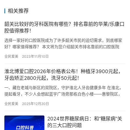
相关推荐
韶关比较好的牙科医院有哪些？排名靠前的华莱/乐康口
腔值得推荐！
选择一家好的口腔医院成为了许多韶关市民的迫切需求，到底哪家
好？哪家值得推荐？ 本文将为您介绍韶关市排名靠前的口腔医院
——华莱口腔、乐康口腔，结合他们的优势介绍来助您找到适合自
全民爱美
2023年11月10日
己的口…
淮北博爱口腔2026年价格表公布！种植牙3900元起，
牙齿矫正2800元起，洗牙50元起！
一、藏在老城与新区的双院区，守护淮北人牙齿健康多年 在淮北，
提起看牙，不少人会想起蓝宇广场旁那栋白色小楼——惠黎院区，
或是安邦财富中心五楼那片明亮的诊室——安邦院区。作为扎根淮
全民爱美
2025年12月20日
北多…
2024世界糖尿病日：和“糖尿病”关
的三大口腔问题