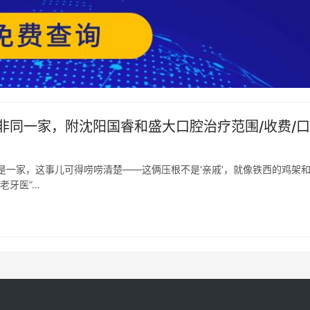
非同一家，附沈阳国睿和盛大口腔治疗范围/收费/
是一家，这事儿可得唠唠清楚——这俩压根不是‘亲戚’，就像铁西的鸡架
老牙医”…