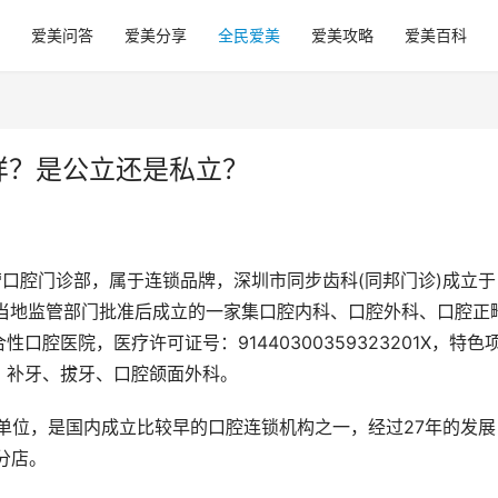
爱美问答
爱美分享
全民爱美
爱美攻略
爱美百科
样？是公立还是私立？
营口腔门诊部，属于连锁品牌，深圳市同步齿科(同邦门诊)成立于
深圳当地监管部门批准后成立的一家集口腔内科、口腔外科、口腔正
腔医院，医疗许可证号：91440300359323201X，特色
、补牙、拔牙、口腔颌面外科。
点单位，是国内成立比较早的口腔连锁机构之一，经过27年的发展
分店。