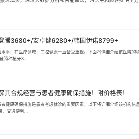
搬进现实，通过大数据分析和智能算法，为医生和顾客提供全方
儿童龋齿筛查到成人种植牙，从…
日
680+/安卓健6280+/韩国伊诺8799+
超水平！在医疗领域，口腔健康一直备受重视。下面将详细介绍该医院的
登腾种植牙3…
解其合规经营与患者健康确保措施！附价格表！
患者健康确保措施是患者考虑就诊的重要因素。以下将详细介绍该机构信息
带，交通便利…