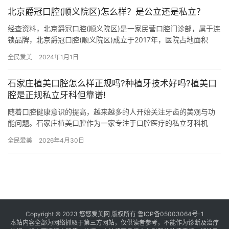
北京爵冠口腔(顺义院区)怎么样？是公立还是私立？
经查资料，北京爵冠口腔(顺义院区)是一家民营口腔门诊部，属于连
锁品牌，北京爵冠口腔(顺义院区)成立于2017年，医院占地面积
600平方米，是经过北京当地监管部门批准后成立的一家集口…
全民爱美
2024年1月1日
石家庄植美口腔怎么样正规吗?种植牙技术好吗?植美口
腔是正规私立牙科但靠谱!
随着口腔健康意识的提高，越来越多的人开始关注牙齿的美观与功
能问题。石家庄植美口腔作为一家专注于口腔医疗的私立牙科机
构，凭借其实力强的医疗团队和新型的技术设备，赢得了患者的广
全民爱美
2026年4月30日
泛认可。…
Copyright © 2023 悠悠爱美网 版权所有
鲁ICP备05003064号-1
本站内容全部为网络抓取于第三方网站，仅供读者参考，不能作为诊断及治疗