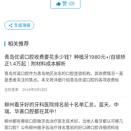
赞
(0)
生成海报
相关推荐
青岛优诺口腔收费要花多少钱？种植牙1980元+/自锁矫
正1.4万起｜附材料成本解析
青岛优诺口腔作为青岛地区出名的口腔连锁机构，其收费情况一直
是患者关注的焦点。本文将详细介绍青岛优诺口腔的各项收费标
准，并结合材料成本进行解析，帮助大家更好地了解青岛优诺口腔
全民爱美
2026年6月28日
的收费情…
柳州看牙好的牙科医院排名前十名单汇总，蓝天、中
瑞、华喜口腔都在其中！
柳州都有哪些口腔做牙齿治疗医生技术好，当地人看牙都认可哪几
家口腔？公布柳州做牙齿治疗排名靠前的好口碑口腔详细资料信