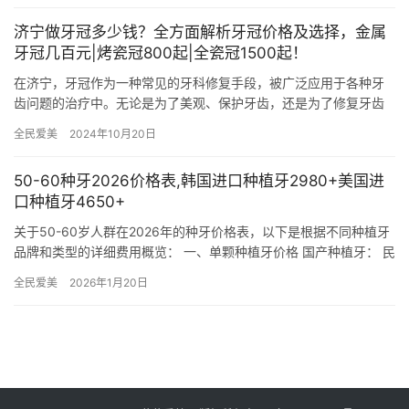
济宁做牙冠多少钱？全方面解析牙冠价格及选择，金属
牙冠几百元|烤瓷冠800起|全瓷冠1500起！
在济宁，牙冠作为一种常见的牙科修复手段，被广泛应用于各种牙
齿问题的治疗中。无论是为了美观、保护牙齿，还是为了修复牙齿
的功能，牙冠都是一个非常有效的选择。然而，对于很多患者来
全民爱美
2024年10月20日
说，牙冠…
50-60种牙2026价格表,韩国进口种植牙2980+美国进
口种植牙4650+
关于50-60岁人群在2026年的种牙价格表，以下是根据不同种植牙
品牌和类型的详细费用概览： 一、单颗种植牙价格 国产种植牙： 民
生立德：540元起/颗 百康特：620元起/颗，也…
全民爱美
2026年1月20日