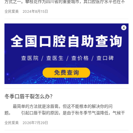
方式之一。攀枝花作为四川省的重要城市，其口腔医疗水平也在不
断提升，多家口腔诊所和医院提供了多样化的种植牙服务。本文将
全民爱美
2024年8月15日
围绕“…
冬季口唇干裂怎么办？
最简单的方法就是涂唇膏。但这不能根本的解决你的问
题。 引起口唇干裂的原因，是由于秋冬季节气温降低，气候干
燥、风沙加大，再加人体皮肤粘膜表层既薄、柔韧性又差，很容易
全民爱美
2026年7月29日
发生口唇粘开…