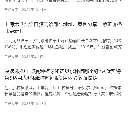
内一家备受欢迎的口腔医院，以其靠谱的医疗团队和新型的设备，
全民爱美
2024年10月1日
赢得了…
上海尤旦浩宁口腔门诊部：地址、案例分享、矫正价格
【更新】
上海尤旦浩宁口腔门诊部位于上海市杨浦区长白新村街道靖宇东路
136号，地理位置优越，环境舒适。成立于2015年，门诊部设施齐
全，涉及的诊疗项目广泛，包括牙周疾病、口腔外科、口腔正畸科…
全民爱美
2024年8月17日
快速选择!士卓曼种植牙和诺贝尔种植哪个好?从优势特
色&适用人群&维持时间&使用体验多面揭秘
在口腔种植领域，士卓曼（ITI）种植牙和诺贝尔（Nobel）种植体
都是备受推崇的选择。但究竟哪一个更适合你呢？接下来，我们将
从优势特色、适用人群、维持时间以及使用体验四个方面进行详…
全民爱美
2023年10月30日