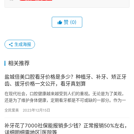
赞
(0)
生成海报
相关推荐
盐城倍美口腔看牙价格是多少？种植牙、补牙、矫正牙
齿、拔牙价格一文公开，看牙真划算
在现代社会，口腔健康越来越受到人们的重视。无论是为了美观，
还是为了维护身体健康，定期看牙都是不可或缺的一部分。作为一
个看重健康的城市，盐城有许多牙科诊所和医院可供选择，其中倍
全民爱美
2023年12月15日
美口腔…
补牙花了7000社保能报销多少钱？正常报销50%左右，
详细明细需地区|医院等