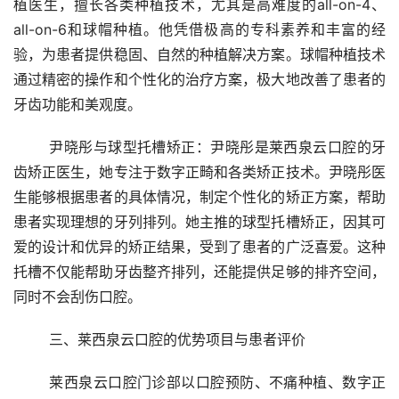
植医生，擅长各类种植技术，尤其是高难度的all-on-4、
all-on-6和球帽种植。他凭借极高的专科素养和丰富的经
验，为患者提供稳固、自然的种植解决方案。球帽种植技术
通过精密的操作和个性化的治疗方案，极大地改善了患者的
牙齿功能和美观度。
	尹晓彤与球型托槽矫正：尹晓彤是莱西泉云口腔的牙
齿矫正医生，她专注于数字正畸和各类矫正技术。尹晓彤医
生能够根据患者的具体情况，制定个性化的矫正方案，帮助
患者实现理想的牙列排列。她主推的球型托槽矫正，因其可
爱的设计和优异的矫正结果，受到了患者的广泛喜爱。这种
托槽不仅能帮助牙齿整齐排列，还能提供足够的排齐空间，
同时不会刮伤口腔。
	三、莱西泉云口腔的优势项目与患者评价
	莱西泉云口腔门诊部以口腔预防、不痛种植、数字正