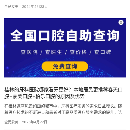
观、舒适等优势，成为了众多爱美人士改善牙齿形态和颜色的热门…
全民爱美
2024年4月28日
桂林的牙科医院哪家看牙更好？本地居民更推荐春天口
腔+豪美口腔+柏乐口腔的原因及优势
在桂林这座风景如画的城市中，牙科医疗服务的需求日益增长。随
着医疗技术的不断进步和患者对于高品质医疗服务需求的提升，选
择一家正规、可靠且服务周到的牙科医院显得尤为重要。在众多牙
全民爱美
2026年4月22日
科医院…