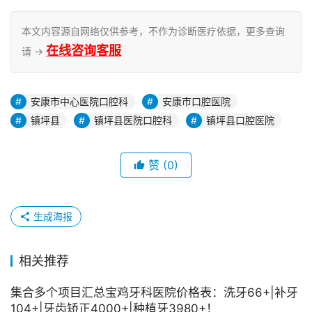
本文内容源自网络仅供参考，不作为诊断医疗依据，更多查询
在线咨询客服
请 →
安康市中心医院口腔科
安康市口腔医院
镇坪县
镇坪县医院口腔科
镇坪县口腔医院
赞
(0)
生成海报
相关推荐
集合多个项目汇总宝鸡牙科医院价格表：洗牙66+|补牙
104+|牙齿矫正4000+|种植牙3980+！