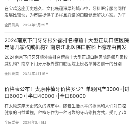
在宝鸡这座历史悠久、文化底蕴深厚的城市中，牙科医疗服务同样
发展比较快，为市民提供了多样且靠谱的口腔健康解决方案。为了
帮助大家更好地了解宝鸡地区牙科医院的价格情况，我们精心整理
全民爱美
2024年5月25日
了20…
2024南京下门牙牙根外露排名榜前十大型正规口腔医院
是哪几家权威机构？南京江北医院口腔科上榜理由首发
2024南京下门牙牙根外露排名榜前十大型正规口腔医院是哪几家权
威机构？南京下门牙牙根外露口腔医院上榜名单排名前十的分别
是：1，南京江北医院口腔科2，南京大学医学院附属金陵医院口腔
全民爱美
2024年4月15日
科…
价格表公布！太原种植牙价格多少？单颗国产3000+|进
口6000+|半口40000+|全口80000
在太原这座历史悠久的城市中，随着生活水平的提高和人们对口腔
健康的日益重视，种植牙作为一种可靠的牙齿修复方式，受到了越
来越多人的青睐。然而，面对市场上琳琅满目的种植牙品牌和价
全民爱美
2026年8月5日
格，许多…