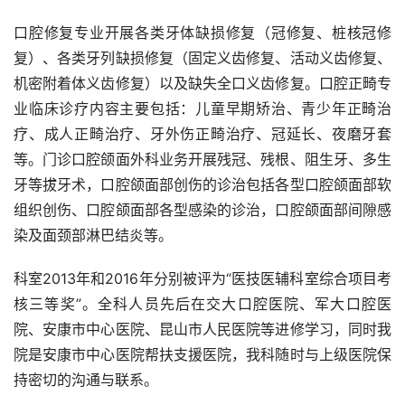
口腔修复专业开展各类牙体缺损修复（冠修复、桩核冠修
复）、各类牙列缺损修复（固定义齿修复、活动义齿修复、
机密附着体义齿修复）以及缺失全口义齿修复。口腔正畸专
业临床诊疗内容主要包括：儿童早期矫治、青少年正畸治
疗、成人正畸治疗、牙外伤正畸治疗、冠延长、夜磨牙套
等。门诊口腔颌面外科业务开展残冠、残根、阻生牙、多生
牙等拔牙术，口腔颌面部创伤的诊治包括各型口腔颌面部软
组织创伤、口腔颌面部各型感染的诊治，口腔颌面部间隙感
染及面颈部淋巴结炎等。
科室2013年和2016年分别被评为“医技医辅科室综合项目考
核三等奖”。全科人员先后在交大口腔医院、军大口腔医
院、安康市中心医院、昆山市人民医院等进修学习，同时我
院是安康市中心医院帮扶支援医院，我科随时与上级医院保
持密切的沟通与联系。