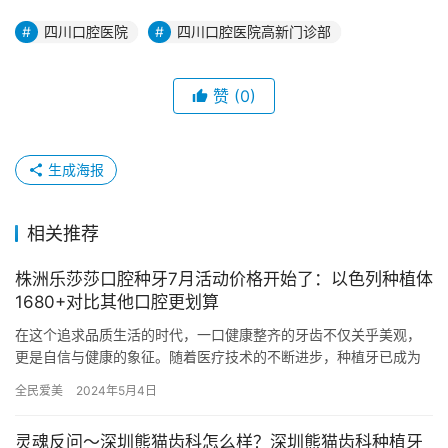
四川口腔医院
四川口腔医院高新门诊部
赞
(0)
生成海报
相关推荐
株洲乐莎莎口腔种牙7月活动价格开始了：以色列种植体
1680+对比其他口腔更划算
在这个追求品质生活的时代，一口健康整齐的牙齿不仅关乎美观，
更是自信与健康的象征。随着医疗技术的不断进步，种植牙已成为
修复缺失牙齿的理想选择，尤其是以色列种植体，凭借其优质的品
全民爱美
2024年5月4日
质和稳…
灵魂反问～深圳熊猫齿科怎么样？深圳熊猫齿科种植牙