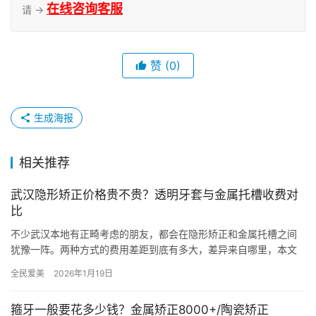
在线咨询客服
请 →
赞
(0)
生成海报
相关推荐
武汉隐形矫正价格贵不贵？透明牙套与金属托槽收费对
比
不少武汉本地有正畸考虑的朋友，都会在隐形矫正和金属托槽之间
犹豫一阵。两种方式的费用差距到底有多大，差异来自哪里，本文
从科普角度整理一份对照参考，方便初步了解。 一、两种矫正方式
全民爱美
2026年1月19日
的基…
箍牙一般要花多少钱？金属矫正8000+/陶瓷矫正