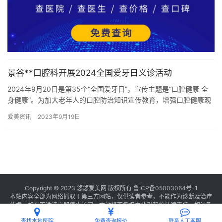
景谷**口腔科开展2024全国爱牙日义诊活动
2024年9月20日是第35个“全国爱牙日”，宣传主题是“口腔健康 全
身健康”。为加大老年人的口腔防治知识宣传教育，增强口腔健康观
念和口腔保健知识，景谷**将于9月19日前往县老年…
爱美资讯
2023年9月19日
Copyright © 2023 悠悠爱美网 版权所有
鲁ICP备05003064号-1
本站内容全部为网络抓取于第三方网站，仅供读者参考，不能作为诊断及治疗
依据，如有不适请立即停止访问，本站将不承担由此引起的法律责任。如涉及
版权请
联系我们
删除。
查找本地医院
免费查询报价
联系人工客服