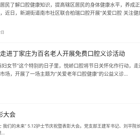
居民了解口腔健康知识，提高辖区居民的身体健康水平，养成正
，近日，新湖街道南市社区联合柏瑞口腔开展“关爱口腔 关注健
动，把便民服务带到居民身边。活…
2日
走进丁家庄为百名老人开展免费口腔义诊活动
际妇女节”这个特别的日子里，悦峤口腔将节日关怀化作行动，走
市场，开展了一场主题为”关爱老年口腔健康”的公益义诊…
彰大会
士 我们的未来” 5.12护士节庆祝暨表彰大会。党支部王建军书记、刘平院
理…