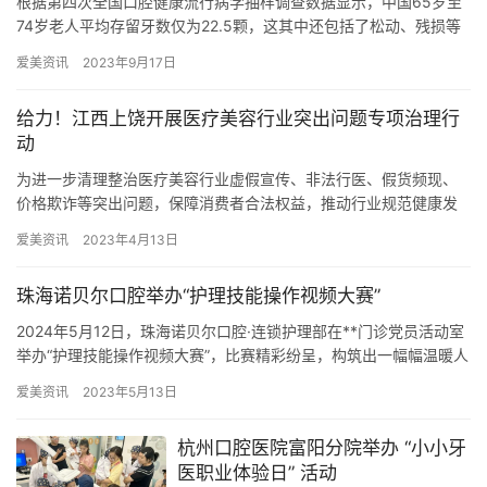
根据第四次全国口腔健康流行病学抽样调查数据显示，中国65岁至
74岁老人平均存留牙数仅为22.5颗，这其中还包括了松动、残损等
病牙情况。如何在预防、保健和治疗中更好地照顾到老年牙病患…
爱美资讯
2023年9月17日
给力！江西上饶开展医疗美容行业突出问题专项治理行
动
为进一步清理整治医疗美容行业虚假宣传、非法行医、假货频现、
价格欺诈等突出问题，保障消费者合法权益，推动行业规范健康发
展，近日，江西省上饶市市场监管局会同上饶市公安局、商务局、
爱美资讯
2023年4月13日
卫生健…
珠海诺贝尔口腔举办“护理技能操作视频大赛”
2024年5月12日，珠海诺贝尔口腔·连锁护理部在**门诊党员活动室
举办“护理技能操作视频大赛”，比赛精彩纷呈，构筑出一幅幅温暖人
心的画面。 来源：珠海诺贝尔口腔
爱美资讯
2023年5月13日
杭州口腔医院富阳分院举办 “小小牙
医职业体验日” 活动