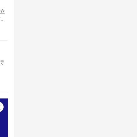
立
隋小
引导