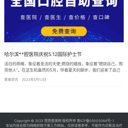
哈尔滨**腔医院庆祝5.12国际护士节
洁白的燕帽，象征着圣洁的天使;燃烧的蜡烛，象征着“燃烧自己，照
亮他人”。在这生机盎然的5月，伴着夏天的脚步，我们迎来了自己
的节日—5.12国际护士节。为弘扬南丁格尔无私奉献精神，展…
爱美资讯
2023年5月12日
Copyright © 2023 悠悠爱美网 版权所有
鲁ICP备05003064号-1
本站内容全部为网络抓取于第三方网站，仅供读者参考，不能作为诊断及治疗