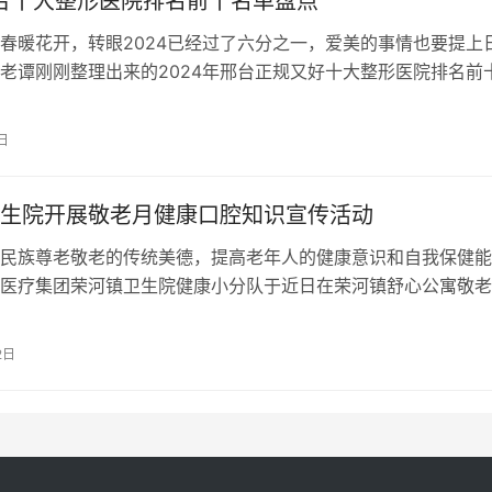
邢台十大整形医院排名前十名单盘点
春暖花开，转眼2024已经过了六分之一，爱美的事情也要提上
老谭刚刚整理出来的2024年邢台正规又好十大整形医院排名前
大家参考对比。整体来讲，名…
日
生院开展敬老月健康口腔知识宣传活动
民族尊老敬老的传统美德，提高老年人的健康意识和自我保健能
医疗集团荣河镇卫生院健康小分队于近日在荣河镇舒心公寓敬老
为“坚持以老年人为中心，构建老年友好…
2日