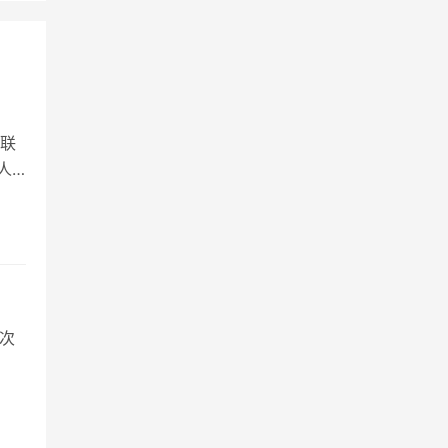
联
人
三次