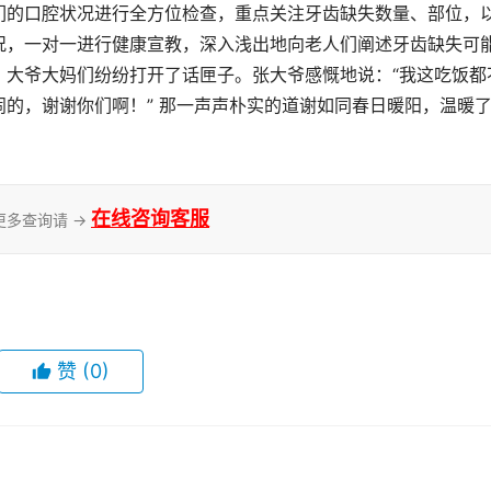
们的口腔状况进行全方位检查，重点关注牙齿缺失数量、部位，
况，一对一进行健康宣教，深入浅出地向老人们阐述牙齿缺失可
，大爷大妈们纷纷打开了话匣子。张大爷感慨地说：“我这吃饭都
的，谢谢你们啊！” 那一声声朴实的道谢如同春日暖阳，温暖
在线咨询客服
更多查询请 →
赞
(0)