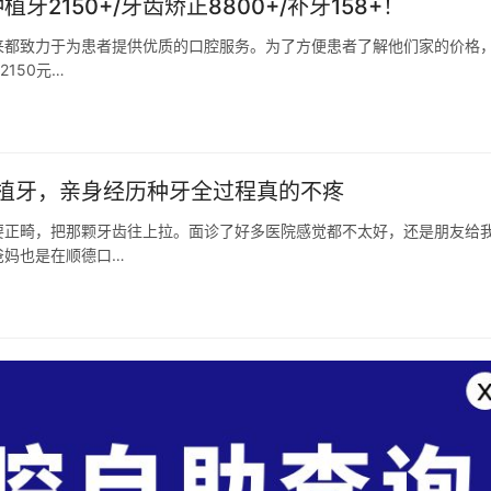
2150+/牙齿矫正8800+/补牙158+！
来都致力于为患者提供优质的口腔服务。为了方便患者了解他们家的价格
150元…
植牙，亲身经历种牙全过程真的不疼
要正畸，把那颗牙齿往上拉。面诊了好多医院感觉都不太好，还是朋友给
爸妈也是在顺德口…