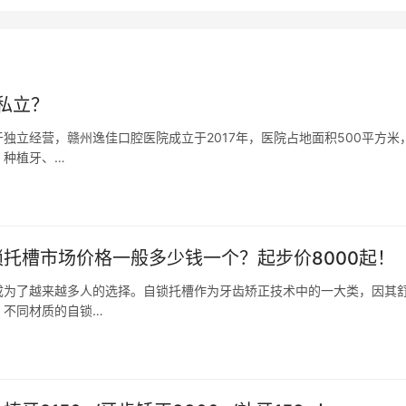
私立？
独立经营，赣州逸佳口腔医院成立于2017年，医院占地面积500平方米
、种植牙、…
锁托槽市场价格一般多少钱一个？起步价8000起！
成为了越来越多人的选择。自锁托槽作为牙齿矫正技术中的一大类，因其
、不同材质的自锁…