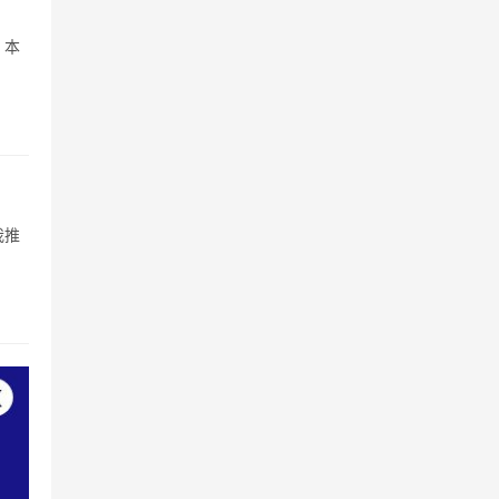
，本
我推