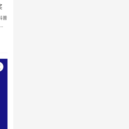
奖
科普
活