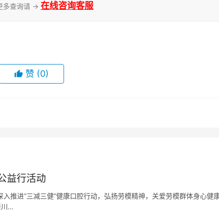
在线咨询客服
更多查询请 →
赞
(0)
公益行活动
，深入推进“三减三健”健康口腔行动，弘扬劳模精神，关爱劳模群体身心健
崇川…