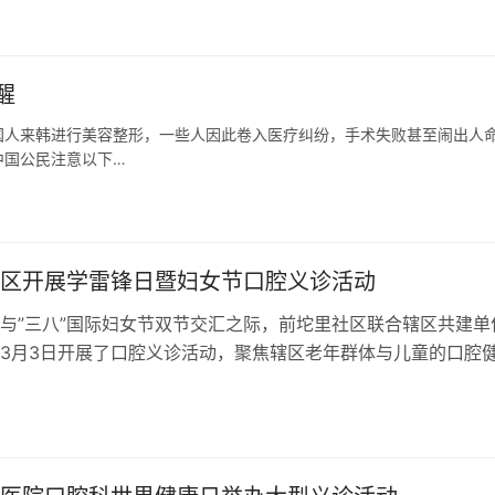
醒
国人来韩进行美容整形，一些人因此卷入医疗纠纷，手术失败甚至闹出人
中国公民注意以下…
区开展学雷锋日暨妇女节口腔义诊活动
与”三八”国际妇女节双节交汇之际，前坨里社区联合辖区共建单
3月3日开展了口腔义诊活动，聚焦辖区老年群体与儿童的口腔
也将关…
日