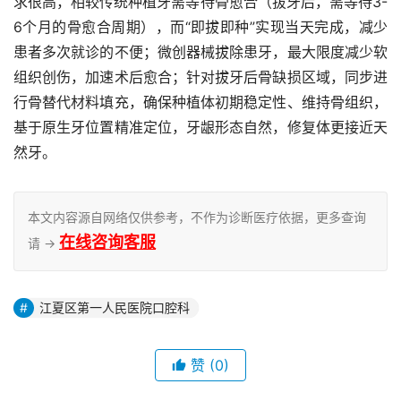
求很高，相较传统种植牙需等待骨愈合（拔牙后，需等待3-
6个月的骨愈合周期），而“即拔即种”实现当天完成，减少
患者多次就诊的不便；微创器械拔除患牙，最大限度减少软
组织创伤，加速术后愈合；针对拔牙后骨缺损区域，同步进
行骨替代材料填充，确保种植体初期稳定性、维持骨组织，
基于原生牙位置精准定位，牙龈形态自然，修复体更接近天
然牙。
本文内容源自网络仅供参考，不作为诊断医疗依据，更多查询
在线咨询客服
请 →
江夏区第一人民医院口腔科
赞
(0)