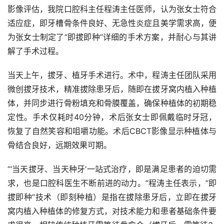
影像评估，我院口腔科主任程涛主任医师，认为张女士符合
适应症，即牙槽骨条件良好、无急性炎症且美学需求高，便
为张女士制定了“即拔即种”详细的手术方案，并耐心与其讲
解了手术过程。
当天上午，拔牙、植牙手术进行。术中，程涛主任团队采用
微创拔牙技术，精准拔除患牙后，随即在拔牙窝内植入种植
体，并同步进行骨粉填充和骨膜覆盖，确保种植体的初期稳
定性。手术仅耗时40分钟，术后张女士即佩戴临时牙冠，
恢复了自然笑容和咀嚼功能。术后CBCT影像显示种植体与
骨结合良好，远期效果可期。
“‘当天拔牙、当天种牙’一站式治疗，即是满足患者的迫切需
求，也是口腔科医生不断前进的动力。”程涛主任表示，“即
拔即种”技术（即刻种植）是指在拔除患牙后，立即在拔牙
窝内植入种植体的修复方式，对技术能力和患者基础条件要