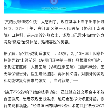
“真的没想到这么快！太感谢了，现在基本上看不出来补过
牙”2月27日上午，在江夏区第一人民医院（协和江南医
院）口腔科，前来复诊的张女士，谈及自己意外“缺齿”的窘
况及“极速”治牙体验，难掩喜悦的笑容。
据了解，家住纸坊街道张女士，48岁，2月10日早上因意外
摔倒导致“上颌前牙（左侧门牙旁第一颗）冠根联合折裂”，
来到江夏区第一人民医院（协和江南医院）口腔科就诊，因
无法保留患牙，医生建议拔除、再补种义齿。对前牙的美观
和功能恢复有要求的张女士，当时就蒙了·····
“缺牙不仅影响了她的咀嚼功能，还让她在社交场合中不敢
露齿微笑，患者表现出很焦虑，迫切希望尽快修复牙齿，恢
复美观和功能。”经过详细的临床检查和术前口腔锥形束CT