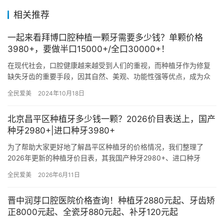
相关推荐
一起来看拜博口腔种植一颗牙需要多少钱？单颗价格
3980+，要做半口15000+/全口30000+！
在现代社会，口腔健康越来越受到人们的重视，而种植牙作为修复
缺失牙齿的重要手段，因其自然、美观、功能性强等优点，成为众
多患者的首要选择。那么，在拜博口腔这样一家高人气的连锁口腔
全民爱美
2024年10月18日
医院，…
北京昌平区种植牙多少钱一颗？2026价目表送上，国产
种牙2980+|进口种牙3980+
为了帮助大家更好地了解昌平区种植牙的价格情况，我们整理了
2026年更新的种植牙价目表，其我国产种牙2980+、进口种牙
3980+，并附上详细的解读，以便患者能够根据自己的需求和预
全民爱美
2026年6月11日
算…
晋中润芽口腔医院价格查询！种植牙2880元起、牙齿矫
正8000元起、全瓷牙880元起、补牙120元起