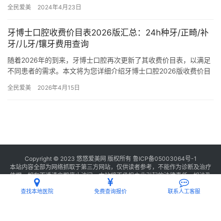
的服务和合理的价格，赢得了广大顾客的信赖与好评。特别是在种
全民爱美
2024年4月23日
植牙领…
牙博士口腔收费价目表2026版汇总：24h种牙/正畸/补
牙/儿牙/镶牙费用查询
随着2026年的到来，牙博士口腔再次更新了其收费价目表，以满足
不同患者的需求。本文将为您详细介绍牙博士口腔2026版收费价目
表，涵盖24小时种牙、正畸、补牙、儿牙及镶牙等多个项目，…
全民爱美
2026年4月15日
Copyright © 2023 悠悠爱美网 版权所有
鲁ICP备05003064号-1
本站内容全部为网络抓取于第三方网站，仅供读者参考，不能作为诊断及治疗
依据，如有不适请立即停止访问，本站将不承担由此引起的法律责任。如涉及
版权请
联系我们
删除。
查找本地医院
免费查询报价
联系人工客服