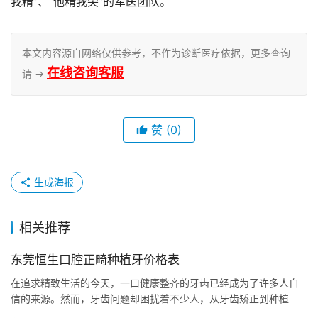
我精”、“他精我尖”的军医团队。 
本文内容源自网络仅供参考，不作为诊断医疗依据，更多查询
在线咨询客服
请 →
赞
(0)
生成海报
相关推荐
东莞恒生口腔正畸种植牙价格表
在追求精致生活的今天，一口健康整齐的牙齿已经成为了许多人自
信的来源。然而，牙齿问题却困扰着不少人，从牙齿矫正到种植
牙，高昂的价格常常让人望而却步。在东莞，恒生口腔作为一家大