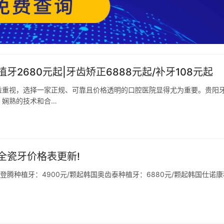
2680元起|牙齿矫正6888元起/补牙108元起
益重视，选择一家正规、可靠且价格透明的口腔医院显得尤为重要。贵阳
、娴熟的技术和合…
全瓷牙价格表更新!
腾种植牙：4900元/颗起韩国奥齿泰种植牙：6880元/颗起韩国仕诺