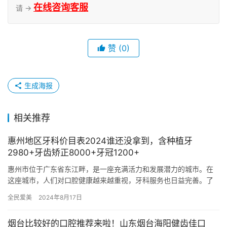
在线咨询客服
请 →
赞
(0)
生成海报
相关推荐
惠州地区牙科价目表2024谁还没拿到，含种植牙
2980+牙齿矫正8000+牙冠1200+
惠州市位于广东省东江畔，是一座充满活力和发展潜力的城市。在
这座城市，人们对口腔健康越来越重视，牙科服务也日益完善。了
解当地牙科价格，对于选择适合自己的医疗机构和治疗方案至关重
全民爱美
2024年8月17日
要。本…
烟台比较好的口腔推荐来啦！山东烟台海阳健齿佳口