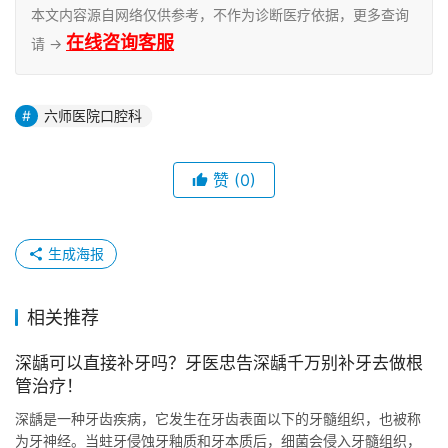
本文内容源自网络仅供参考，不作为诊断医疗依据，更多查询
在线咨询客服
请 →
六师医院口腔科
赞
(0)
生成海报
相关推荐
深龋可以直接补牙吗？牙医忠告深龋千万别补牙去做根
管治疗！
深龋是一种牙齿疾病，它发生在牙齿表面以下的牙髓组织，也被称
为牙神经。当蛀牙侵蚀牙釉质和牙本质后，细菌会侵入牙髓组织，