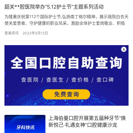
韶关**腔医院举办“5.12护士节”主题系列活动
为隆重庆祝第112个国际护士节,弘扬南丁格尔精神，展示我院白衣天
使关爱患者、守护健康的职业风采，激励全体护士爱岗敬业、积极
进取、全心全意为患者服务的工作热情，韶关**腔医院于5月1…
爱美资讯
2023年5月12日
上海伯曼口腔开展第五届种牙节“焕
新悦己·礼遇女神”口腔健康沙龙