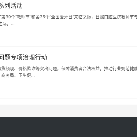
系列活动
39个“教师节”和第35个“全国爱牙日”来临之际，日照口腔医院教师节
之际，…
问题专项治理行动
假货频现、价格欺诈等突出问题，保障消费者合法权益，推动行业规范健
、商务局、卫生健…