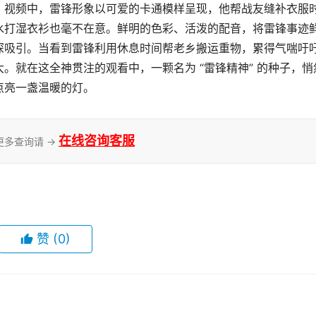
。视频中，雷锋形象以可爱的卡通模样呈现，他帮战友缝补衣服
水打湿衣衫也毫不在意。鲜明的色彩、活泼的配音，将雷锋事迹
深吸引。当看到雷锋利用休息时间帮老乡搬运重物，累得气喘吁
。就在这全神贯注的观看中，一颗名为 “雷锋精神” 的种子，悄
点亮一盏温暖的灯。
在线咨询客服
更多查询请 →
赞
(0)