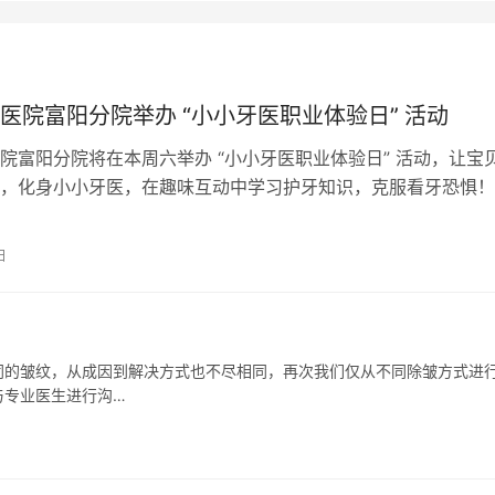
医院富阳分院举办 “小小牙医职业体验日” 活动
院富阳分院将在本周六举办 “小小牙医职业体验日” 活动，让宝
，化身小小牙医，在趣味互动中学习护牙知识，克服看牙恐惧！
白大褂，拿起专业牙科工具，…
日
同的皱纹，从成因到解决方式也不尽相同，再次我们仅从不同除皱方式进
与专业医生进行沟…