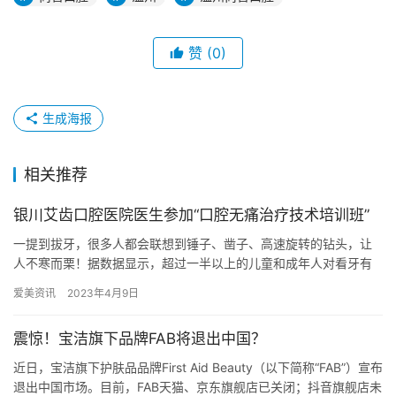
赞
(0)
生成海报
相关推荐
银川艾齿口腔医院医生参加“口腔无痛治疗技术培训班”
一提到拔牙，很多人都会联想到锤子、凿子、高速旋转的钻头，让
人不寒而栗！据数据显示，超过一半以上的儿童和成年人对看牙有
着不同程度的恐惧。 随着临床需求的增多、观念的转变、技术的发
爱美资讯
2023年4月9日
展，…
震惊！宝洁旗下品牌FAB将退出中国？
近日，宝洁旗下护肤品品牌First Aid Beauty（以下简称“FAB”）宣布
退出中国市场。目前，FAB天猫、京东旗舰店已关闭；抖音旗舰店未