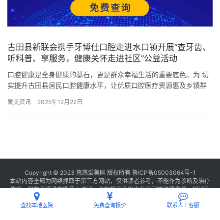
古田县新联会携手牙博仕口腔走进水口镇开展“查牙齿、
听科普、享服务，健康关怀走进社区”公益活动
口腔健康是全身健康的基石，更是群众幸福生活的重要底色。为 切
实提升古田县居民口腔健康水平，让优质口腔医疗资源惠及乡镇群
众，古田县新的社会阶层人士联谊会充分发挥桥梁纽带作用，联合
爱美资讯
2025年12月22日
水…
Copyright © 2023 悠悠爱美网 版权所有
鲁ICP备05003064号-1
本站内容全部为网络抓取于第三方网站，仅供读者参考，不能作为诊断及治疗
依据，如有不适请立即停止访问，本站将不承担由此引起的法律责任。如涉及
版权请
联系我们
删除。
查找本地医院
免费查询报价
联系人工客服