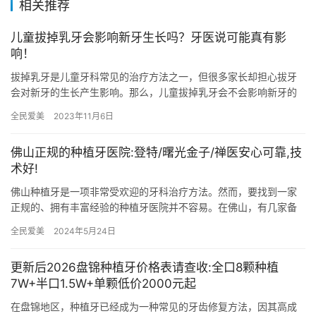
相关推荐
儿童拔掉乳牙会影响新牙生长吗？牙医说可能真有影
响！
拔掉乳牙是儿童牙科常见的治疗方法之一，但很多家长却担心拔牙
会对新牙的生长产生影响。那么，儿童拔掉乳牙会不会影响新牙的
生长呢？我们不妨听听牙医的意见。 首先，我们需要了解一下儿牙
全民爱美
2023年11月6日
牙齿…
佛山正规的种植牙医院:登特/曙光金子/禅医安心可靠,技
术好!
佛山种植牙是一项非常受欢迎的牙科治疗方法。然而，要找到一家
正规的、拥有丰富经验的种植牙医院并不容易。在佛山，有几家备
受好评，治疗特色服务各不相同的种植牙医院。接下来，我们将向
全民爱美
2024年5月24日
您介绍…
更新后2026盘锦种植牙价格表请查收:全口8颗种植
7W+半口1.5W+单颗低价2000元起
在盘锦地区，种植牙已经成为一种常见的牙齿修复方法，因其高成