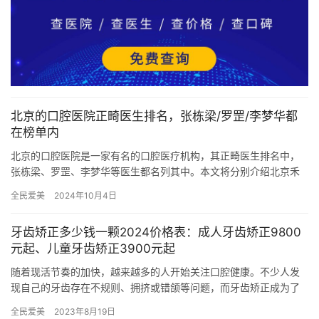
北京的口腔医院正畸医生排名，张栋梁/罗罡/李梦华都
在榜单内
北京的口腔医院是一家有名的口腔医疗机构，其正畸医生排名中，
张栋梁、罗罡、李梦华等医生都名列其中。本文将分别介绍北京禾
禾齿科的张栋梁医生、北京维乐口腔的罗罡医生、和北京斯迈尔口
全民爱美
2024年10月4日
腔的李…
牙齿矫正多少钱一颗2024价格表：成人牙齿矫正9800
元起、儿童牙齿矫正3900元起
随着现活节奏的加快，越来越多的人开始关注口腔健康。不少人发
现自己的牙齿存在不规则、拥挤或错颌等问题，而牙齿矫正成为了
解决这些问题的有效方法之一。然而，对于很多人来说，他们更关
全民爱美
2023年8月19日
心的是…