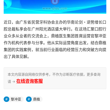
近日，由广东省民营牙科协会主办的华南论剑・逆势增长口
腔总裁私享会在广州阳光酒店盛大举行。在这场汇聚口腔行
业众多从业者的交流会上，鼎植医生集团首席运营官黎冲亚
作为机构代表参与分享。他从实际运营角度出发，结合鼎植
集团的实践案例，就当前行业面临的经营压力和突破方向提
出了具体见解。
本文内容源自网络仅供参考，不作为诊断医疗依据，更多查询
在线咨询客服
请 →
黎冲亚
鼎植