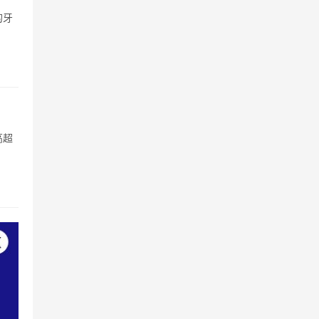
的牙
高超