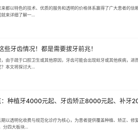
以来都以特色的技术、优质的服务和透明的价格体系赢得了广大患者的信
们就来详细了解一…
这些牙齿情况！都是需要拔牙前兆！
候，由于疏于口腔卫生或其他原因，牙齿可能会出现蛀牙或其他疾病，进
呢？本文将探讨大…
：种植牙4000元起、牙齿矫正8000元起、补牙2
长期以透明化收费与规范化诊疗为核心，为患者提供覆盖种植、矫正、修
，分四大板块…